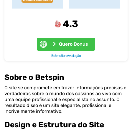
4.3
Quero Bonus
Betmotion Avaliação
Sobre o Betspin
O site se compromete em trazer informações precisas e
verdadeiras sobre o mundo dos cassinos ao vivo com
uma equipe profissional e especialista no assunto. O
resultado disso é um site elegante, profissional e
incrivelmente informativo.
Design e Estrutura do Site