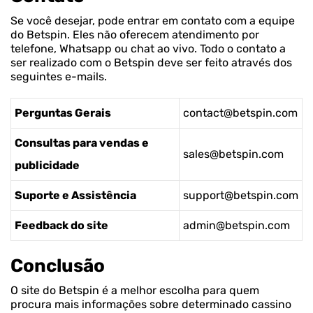
Se você desejar, pode entrar em contato com a equipe
do Betspin. Eles não oferecem atendimento por
telefone, Whatsapp ou chat ao vivo. Todo o contato a
ser realizado com o Betspin deve ser feito através dos
seguintes e-mails.
Perguntas Gerais
contact@betspin.com
Consultas para vendas e
sales@betspin.com
publicidade
Suporte e Assistência
support@betspin.com
Feedback do site
admin@betspin.com
Conclusão
O site do Betspin é a melhor escolha para quem
procura mais informações sobre determinado cassino