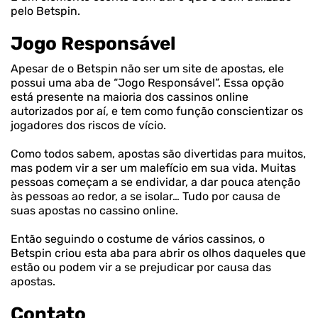
pelo Betspin.
Jogo Responsável
Apesar de o Betspin não ser um site de apostas, ele
possui uma aba de “
Jogo Responsável
”. Essa opção
está presente na maioria dos cassinos online
autorizados por aí, e tem como função conscientizar os
jogadores dos riscos de vício.
Como todos sabem, apostas são divertidas para muitos,
mas podem vir a ser um malefício em sua vida. Muitas
pessoas começam a se endividar, a dar pouca atenção
às pessoas ao redor, a se isolar… Tudo por causa de
suas apostas no cassino online.
Então seguindo o costume de vários cassinos, o
Betspin criou esta aba para abrir os olhos daqueles que
estão ou podem vir a se prejudicar por causa das
apostas.
Contato