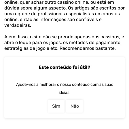
online, quer achar outro cassino online, ou está em
dúvida sobre algum aspecto. Os artigos são escritos por
uma equipe de profissionais especialistas em apostas
online, então as informações são confiáveis e
verdadeiras.
Além disso, o site não se prende apenas nos cassinos, e
abre o leque para os jogos, os métodos de pagamento,
estratégias de jogo e etc. Recomendamos bastante.
Este conteúdo foi útil?
Ajude-nos a melhorar o nosso conteúdo com as suas
ideias.
Sim
Não