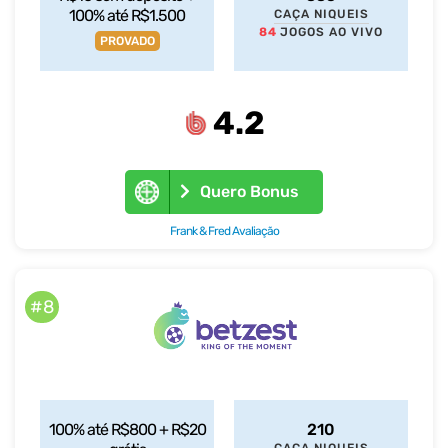
100% até R$1.500
CAÇA NIQUEIS
84
JOGOS AO VIVO
PROVADO
4.2
Quero Bonus
Frank & Fred Avaliação
#8
100% até R$800 + R$20
210