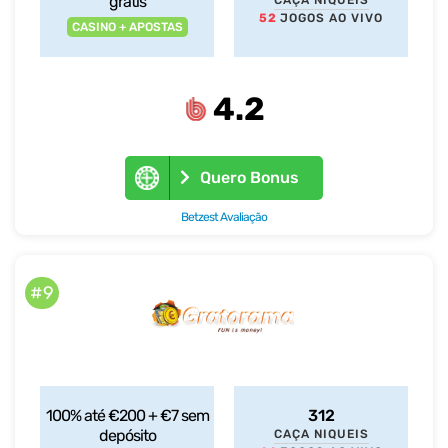
grátis
CAÇA NIQUEIS
52
JOGOS AO VIVO
CASINO + APOSTAS
4.2
Quero Bonus
Betzest Avaliação
#9
100% até €200 + €7 sem
312
depósito
CAÇA NIQUEIS