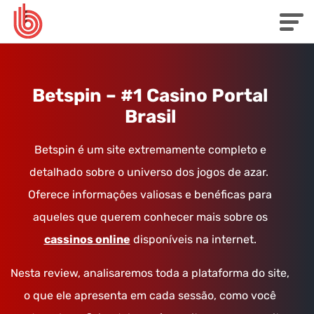
Betspin – #1 Casino Portal
Brasil
Betspin é um site extremamente completo e
detalhado sobre o universo dos jogos de azar.
Oferece informações valiosas e benéficas para
aqueles que querem conhecer mais sobre os
cassinos online
disponíveis na internet.
Nesta review, analisaremos toda a plataforma do site,
o que ele apresenta em cada sessão, como você