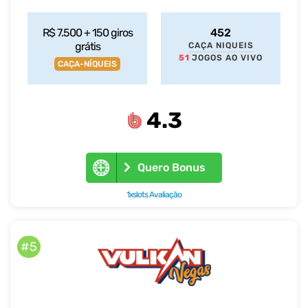
R$ 7.500 + 150 giros
452
grátis
CAÇA NIQUEIS
51
JOGOS AO VIVO
CAÇA-NÍQUEIS
4.3
Quero Bonus
1xslots Avaliação
#5