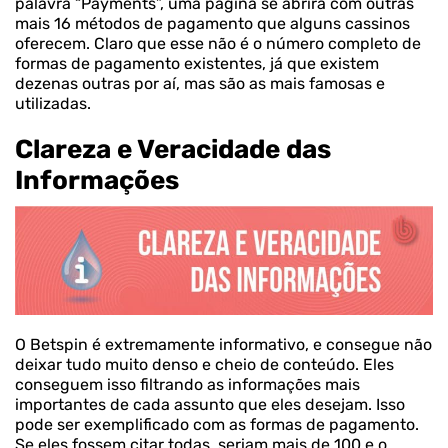
palavra “Payments”, uma página se abrirá com outras
mais 16 métodos de pagamento que alguns cassinos
oferecem. Claro que esse não é o número completo de
formas de pagamento existentes, já que existem
dezenas outras por aí, mas são as mais famosas e
utilizadas.
Clareza e Veracidade das
Informações
O Betspin é extremamente informativo, e consegue não
deixar tudo muito denso e cheio de conteúdo. Eles
conseguem isso filtrando as informações mais
importantes de cada assunto que eles desejam. Isso
pode ser exemplificado com as formas de pagamento.
Se eles fossem citar todas, seriam mais de 100 e o