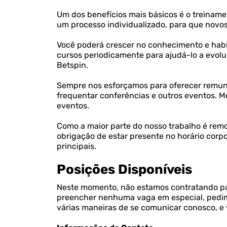
Um dos benefícios mais básicos é o treiname
um processo individualizado, para que novo
Você poderá crescer no conhecimento e habil
cursos periodicamente para ajudá-lo a evolu
Betspin.
Sempre nos esforçamos para oferecer remun
frequentar conferências e outros eventos. 
eventos.
Como a maior parte do nosso trabalho é remot
obrigação de estar presente no horário corpo
principais.
Posições Disponíveis
Neste momento, não estamos contratando pa
preencher nenhuma vaga em especial, pedimo
várias maneiras de se comunicar conosco, e 