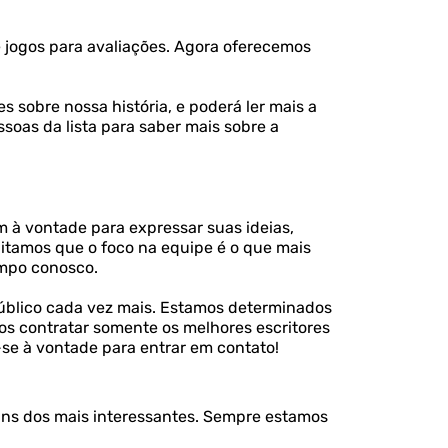
jogos para avaliações. Agora oferecemos
s sobre nossa história, e poderá ler mais a
oas da lista para saber mais sobre a
m à vontade para expressar suas ideias,
ditamos que o foco na equipe é o que mais
empo conosco.
úblico cada vez mais. Estamos determinados
mos contratar somente os melhores escritores
-se à vontade para entrar em contato!
uns dos mais interessantes. Sempre estamos