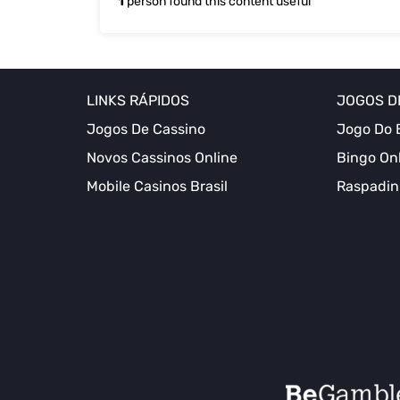
1
person found this content useful
LINKS RÁPIDOS
JOGOS D
Jogos De Cassino
Jogo Do 
Novos Cassinos Online
Bingo Onl
Mobile Casinos Brasil
Raspadin