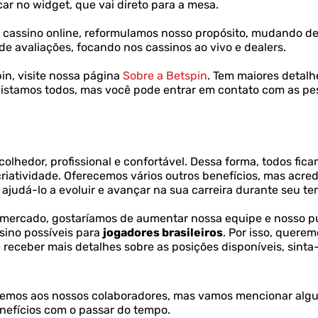
icar no widget, que vai direto para a mesa.
assino online, reformulamos nosso propósito, mudando de 
e avaliações, focando nos cassinos ao vivo e dealers.
in, visite nossa página
Sobre a Betspin
. Tem maiores detalhe
istamos todos, mas você pode entrar em contato com as pess
lhedor, profissional e confortável. Dessa forma, todos fica
riatividade. Oferecemos vários outros benefícios, mas acre
judá-lo a evoluir e avançar na sua carreira durante seu t
mercado, gostaríamos de aumentar nossa equipe e nosso p
ssino possíveis para
jogadores brasileiros
. Por isso, quere
 receber mais detalhes sobre as posições disponíveis, sinta
cemos aos nossos colaboradores, mas vamos mencionar alg
nefícios com o passar do tempo.