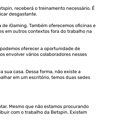
tspin, receberá o treinamento necessário. É
icar desgastante.
ia de iGaming. Também oferecemos oficinas e
es em outros contextos fora do trabalho na
 podemos oferecer a oportunidade de
os envolver vários colaboradores nesses
da sua casa. Dessa forma, não existe a
abalhar em um escritório, temos duas sedes
atar. Mesmo que não estamos procurando
buir com o trabalho da Betspin. Existem