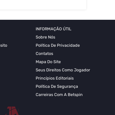
INFORMAÇÃO ÚTIL
Sobre Nós
sito
Política De Privacidade
Contatos
Mapa Do Site
Seus Direitos Como Jogador
Princípios Editoriais
Política De Segurança
Carreiras Com A Betspin