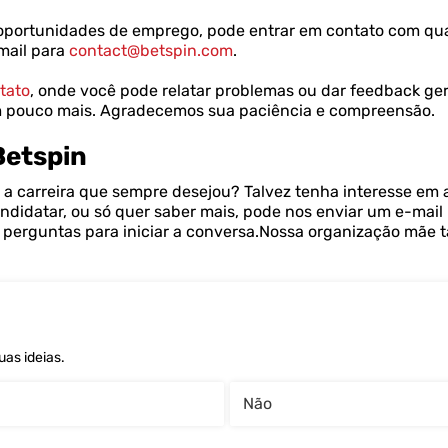
 oportunidades de emprego, pode entrar em contato com qu
-mail para
contact@betspin.com
.
tato
, onde você pode relatar problemas ou dar feedback ge
m pouco mais. Agradecemos sua paciência e compreensão.
Betspin
é a carreira que sempre desejou? Talvez tenha interesse e
candidatar, ou só quer saber mais, pode nos enviar um e-mai
perguntas para iniciar a conversa.
Nossa organização mãe 
as ideias.
Não