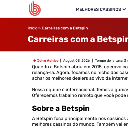
MELHORES CASSINOS
Início
»
Carreiras com a Betspin
Carreiras com a Betspi
John Ashley
|
August 03, 2026
|
Tempo de leitura: 3 
Quando a Betspin abriu em 2015, operava com
relançá-la. Agora, focamos no nicho dos cass
achar os melhores dealers ao vivo da interne
Nossa equipe é internacional. Temos alguma
Oferecemos trabalho remoto que você pode r
Sobre a Betspin
A Betspin foca principalmente nos cassinos 
melhores cassinos do mundo. Também vai enc