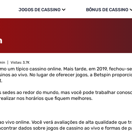
JOGOS DE CASSINO
BÔNUS DE CASSINO
n
min
|
Vistas: 3.7K
o um típico cassino online. Mais tarde, em 2019, fechou-s
inos ao vivo. No lugar de oferecer jogos, a Betspin proporc
t.
s sedes ao redor do mundo, mas você pode trabalhar conos
ealizar nos horários que fiquem melhores.
ao vivo online. Você verá avaliações de alta qualidade que 
ontrar dados sobre jogos de cassino ao vivo e formas de p